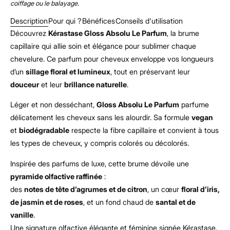
coiffage ou le
balayage
.
Description
Pour qui ?
Bénéfices
Conseils d'utilisation
Découvrez
Kérastase Gloss Absolu Le Parfum
, la brume
capillaire qui allie soin et élégance pour sublimer chaque
chevelure. Ce parfum pour cheveux enveloppe vos longueurs
d’un
sillage floral et lumineux
, tout en préservant leur
douceur
et leur
brillance naturelle
.
Léger et non desséchant,
Gloss Absolu Le Parfum
parfume
délicatement les cheveux sans les alourdir. Sa formule
vegan
et
biodégradable
respecte la fibre capillaire et convient à tous
les types de cheveux, y compris colorés ou décolorés.
Inspirée des parfums de luxe, cette brume dévoile une
pyramide olfactive raffinée
:
des
notes de tête d’agrumes et de citron
, un cœur
floral d’iris,
de jasmin et de roses
, et un fond chaud de
santal et de
vanille
.
Une signature olfactive élégante et féminine signée Kérastase.