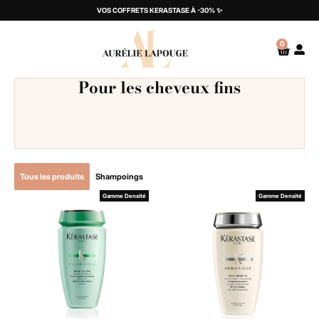
VOS COFFRETS KERASTASE À -30% ✨
0
Pour les cheveux fins
Tous les produits
Shampoings
Gamme Densité
Gamme Densité