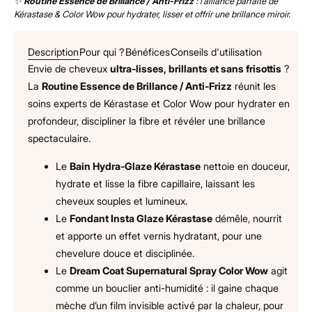
✨
Routine Essence de Brillance / Anti-Frizz
: l’alliance parfaite de
Kérastase & Color Wow pour hydrater, lisser et offrir une brillance miroir.
Description
Pour qui ?
Bénéfices
Conseils d'utilisation
Envie de cheveux
ultra-lisses, brillants et sans frisottis
?
La
Routine Essence de Brillance / Anti-Frizz
réunit les
soins experts de Kérastase et Color Wow pour hydrater en
profondeur, discipliner la fibre et révéler une brillance
spectaculaire.
Le
Bain Hydra-Glaze Kérastase
nettoie en douceur,
hydrate et lisse la fibre capillaire, laissant les
cheveux souples et lumineux.
Le
Fondant Insta Glaze Kérastase
démêle, nourrit
et apporte un effet vernis hydratant, pour une
chevelure douce et disciplinée.
Le
Dream Coat Supernatural Spray Color Wow
agit
comme un bouclier anti-humidité : il gaine chaque
mèche d’un film invisible activé par la chaleur, pour