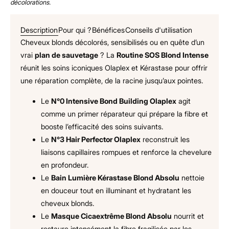
décolorations.
Description
Pour qui ?
Bénéfices
Conseils d'utilisation
Cheveux blonds décolorés, sensibilisés ou en quête d’un
vrai
plan de sauvetage
? La
Routine SOS Blond Intense
réunit les soins iconiques Olaplex et Kérastase pour offrir
une réparation complète, de la racine jusqu’aux pointes.
Le
N°0 Intensive Bond Building Olaplex
agit
comme un primer réparateur qui prépare la fibre et
booste l’efficacité des soins suivants.
Le
N°3 Hair Perfector Olaplex
reconstruit les
liaisons capillaires rompues et renforce la chevelure
en profondeur.
Le
Bain Lumière Kérastase Blond Absolu
nettoie
en douceur tout en illuminant et hydratant les
cheveux blonds.
Le
Masque Cicaextrême Blond Absolu
nourrit et
restaure intensément la fibre fragilisée par les