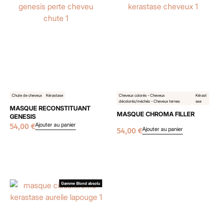
Chute de cheveux
Kérastase
Cheveux colorés - Cheveux
Kérast
décolorés/méchés - Cheveux ternes
ase
MASQUE RECONSTITUANT
MASQUE CHROMA FILLER
GENESIS
Ajouter au panier
54,00
€
Ajouter au panier
54,00
€
Gamme Blond absolu