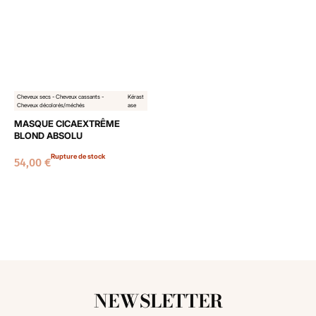
Cheveux secs - Cheveux cassants -
Kérast
Cheveux décolorés/méchés
ase
MASQUE CICAEXTRÊME
BLOND ABSOLU
Rupture de stock
54,00
€
NEWSLETTER