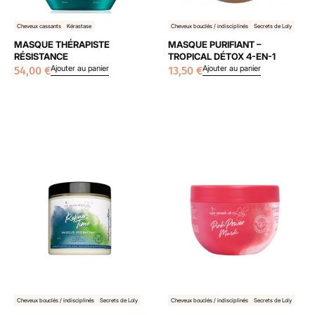
Cheveux cassants
Kérastase
Cheveux bouclés / indisciplinés
Secrets de Loly
MASQUE THÉRAPISTE
MASQUE PURIFIANT –
RÉSISTANCE
TROPICAL DÉTOX 4-EN-1
Ajouter au panier
Ajouter au panier
54,00
€
13,50
€
Cheveux bouclés / indisciplinés
Secrets de Loly
Cheveux bouclés / indisciplinés
Secrets de Loly