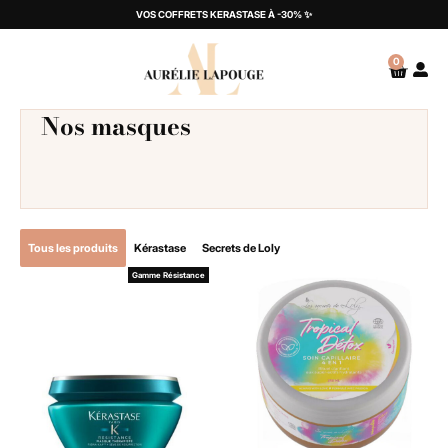
VOS COFFRETS KERASTASE À -30% ✨
0
Nos masques
Tous les produits
Kérastase
Secrets de Loly
Gamme Résistance