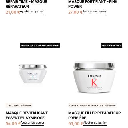
REPAIR TIME – MASQUE
MASQUE FORTIFIANT – PINK
RÉPARATEUR
POWER
Ajouter au panier
Ajouter au panier
21,00
€
27,00
€
Gamme Symbiose anti-pelliculaire
Gamme Première
Cuir chevelu
Kérastase
Cheveux cassants - Cheveux secs
Kérastase
MASQUE REVITALISANT
MASQUE FILLER RÉPARATEUR
ESSENTIEL SYMBIOSE
PREMIÈRE
Ajouter au panier
Ajouter au panier
54,00
€
63,00
€