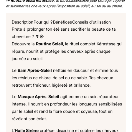
☀️
Routine Soleil Kérastase
: le trio indispensable pour protéger, réparer
et sublimer tes cheveux après l’exposition au soleil, au sel ou au chlore.
Description
Pour qui ?
Bénéfices
Conseils d'utilisation
Prête à prolonger ton été sans sacrifier la beauté de ta
chevelure ? 🌴☀️
Découvre la
Routine Soleil
, le rituel complet Kérastase qui
répare, nourrit et protège les cheveux après chaque
journée au soleil.
Le
Bain Après-Soleil
nettoie en douceur et élimine tous
les résidus de chlore, de sel ou de sable. Tes cheveux
retrouvent fraîcheur, légèreté et brillance.
Le
Masque Après-Soleil
agit comme un soin réparateur
intense. Il nourrit en profondeur les longueurs sensibilisées
par le soleil et rend la fibre douce et soyeuse, tout en
révélant son éclat.
L’
Huile Sirène
protège, discipline et sublime les cheveux