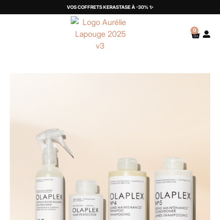
VOS COFFRETS KERASTASE À -30% ✨
0