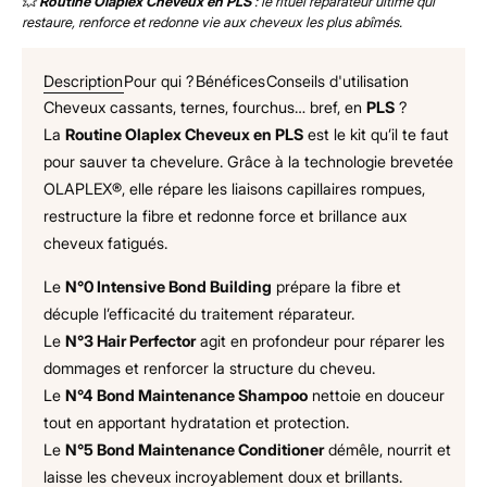
💥
Routine Olaplex Cheveux en PLS
: le rituel réparateur ultime qui
restaure, renforce et redonne vie aux cheveux les plus abîmés.
Description
Pour qui ?
Bénéfices
Conseils d'utilisation
Cheveux cassants, ternes, fourchus… bref, en
PLS
?
La
Routine Olaplex Cheveux en PLS
est le kit qu’il te faut
pour sauver ta chevelure. Grâce à la technologie brevetée
OLAPLEX®, elle répare les liaisons capillaires rompues,
restructure la fibre et redonne force et brillance aux
cheveux fatigués.
Le
N°0 Intensive Bond Building
prépare la fibre et
décuple l’efficacité du traitement réparateur.
Le
N°3 Hair Perfector
agit en profondeur pour réparer les
dommages et renforcer la structure du cheveu.
Le
N°4 Bond Maintenance Shampoo
nettoie en douceur
tout en apportant hydratation et protection.
Le
N°5 Bond Maintenance Conditioner
démêle, nourrit et
laisse les cheveux incroyablement doux et brillants.