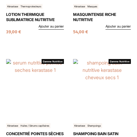
Kérastase
Thermoprotecteurs
Kérastase
Masques
LOTION THERMIQUE
MASQUINTENSE RICHE
SUBLIMATRICE NUTRITIVE
NUTRITIVE
Ajouter au panier
Ajouter au panier
39,00
€
54,00
€
Gamme Nutritive
Gamme Nutritive
Kérastase
Huiles / Sérums capillaires
Kérastase
Shampoings
CONCENTRÉ POINTES SÈCHES
SHAMPOING BAIN SATIN