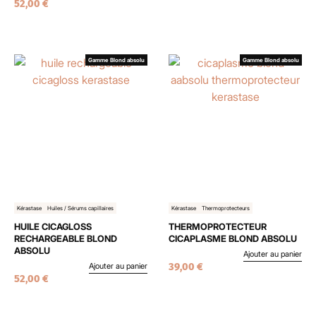
52,00
€
Gamme Blond absolu
Gamme Blond absolu
Kérastase
Huiles / Sérums capillaires
Kérastase
Thermoprotecteurs
HUILE CICAGLOSS
THERMOPROTECTEUR
RECHARGEABLE BLOND
CICAPLASME BLOND ABSOLU
ABSOLU
Ajouter au panier
39,00
€
Ajouter au panier
52,00
€