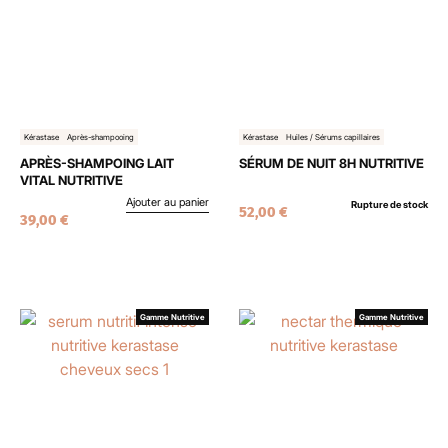
Kérastase
Après-shampooing
Kérastase
Huiles / Sérums capillaires
APRÈS-SHAMPOING LAIT
SÉRUM DE NUIT 8H NUTRITIVE
VITAL NUTRITIVE
Ajouter au panier
Rupture de stock
52,00
€
39,00
€
Gamme Nutritive
Gamme Nutritive