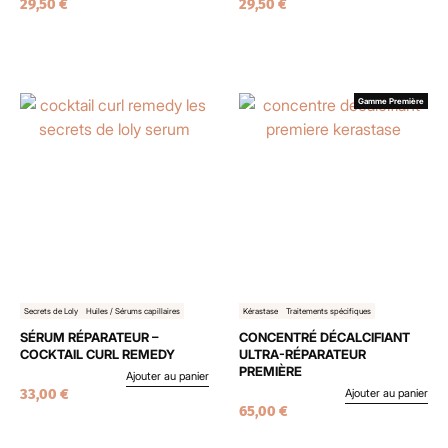
29,50
€
29,50
€
Gamme Première
Secrets de Loly
Huiles / Sérums capillaires
Kérastase
Traitements spécifiques
SÉRUM RÉPARATEUR –
CONCENTRÉ DÉCALCIFIANT
COCKTAIL CURL REMEDY
ULTRA-RÉPARATEUR
PREMIÈRE
Ajouter au panier
33,00
€
Ajouter au panier
65,00
€