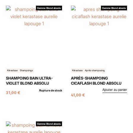
Gamme Blond absolu
Gamme Blond absolu
Kérastase
Shampoings
Kérastase
Après-shampooing
SHAMPOING BAIN ULTRA-
APRÈS-SHAMPOING
VIOLET BLOND ABSOLU
CICAFLASH BLOND ABSOLU
Ajouter au panier
Rupture de stock
31,00
€
41,00
€
Gamme Blond absolu