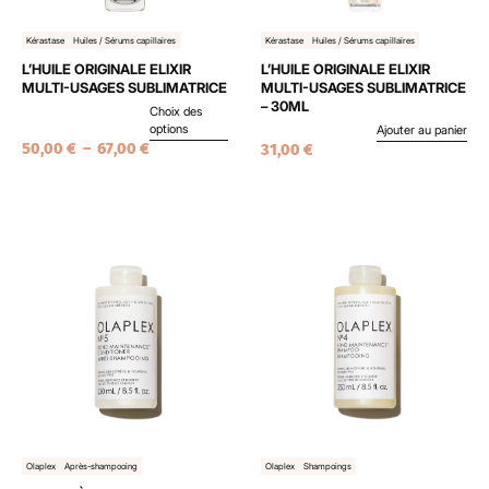
Kérastase
Huiles / Sérums capillaires
Kérastase
Huiles / Sérums capillaires
L’HUILE ORIGINALE ELIXIR
L’HUILE ORIGINALE ELIXIR
MULTI-USAGES SUBLIMATRICE
MULTI-USAGES SUBLIMATRICE
– 30ML
Choix des
options
Ajouter au panier
50,00
€
–
67,00
€
31,00
€
Olaplex
Après-shampooing
Olaplex
Shampoings