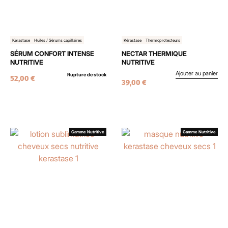
Kérastase
Huiles / Sérums capillaires
Kérastase
Thermoprotecteurs
SÉRUM CONFORT INTENSE
NECTAR THERMIQUE
NUTRITIVE
NUTRITIVE
Ajouter au panier
Rupture de stock
52,00
€
39,00
€
Gamme Nutritive
Gamme Nutritive