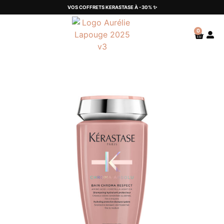
VOS COFFRETS KERASTASE À -30% ✨
0