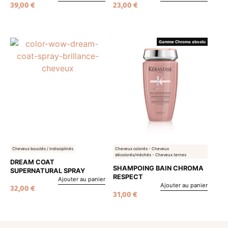
39,00
€
23,00
€
Gamme Chroma absolu
Cheveux bouclés / indisciplinés
Cheveux colorés - Cheveux
décolorés/méchés - Cheveux ternes
DREAM COAT
SHAMPOING BAIN CHROMA
SUPERNATURAL SPRAY
RESPECT
Ajouter au panier
Ajouter au panier
32,00
€
31,00
€