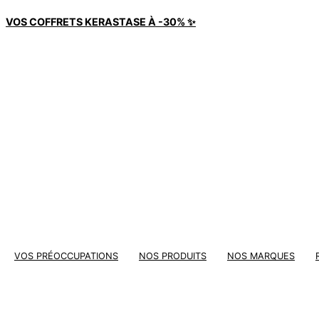
Aller
VOS COFFRETS KERASTASE À -30% ✨
au
contenu
VOS PRÉOCCUPATIONS
NOS PRODUITS
NOS MARQUES