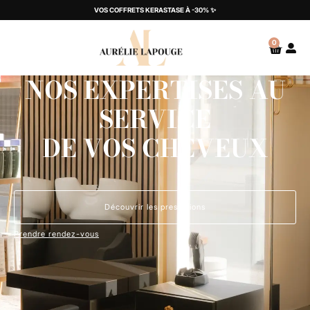
VOS COFFRETS KERASTASE À -30% ✨
0
NOS EXPERTISES AU
SERVICE
DE VOS CHEVEUX
Découvrir les prestations
Prendre rendez-vous