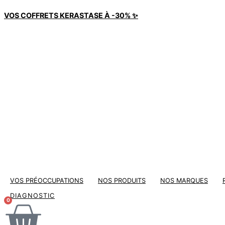
Aller
VOS COFFRETS KERASTASE À -30% ✨
au
contenu
VOS PRÉOCCUPATIONS
NOS PRODUITS
NOS MARQUES
DIAGNOSTIC
0